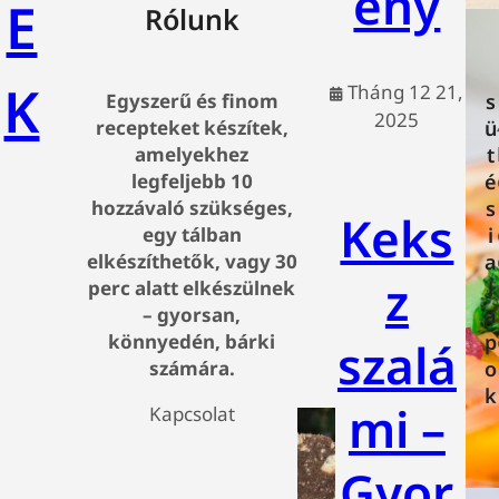
ény
E
Rólunk
K
Tháng 12 21,
s
Egyszerű és finom
2025
ü
recepteket készítek,
t
amelyekhez
é
legfeljebb 10
s
hozzávaló szükséges,
Keks
i
egy tálban
a
elkészíthetők, vagy 30
z
l
perc alatt elkészülnek
a
– gyorsan,
p
könnyedén, bárki
szalá
o
számára.
k
mi –
Kapcsolat
Gyor