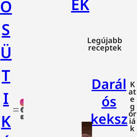
EK
O
S
Legújabb
Ü
receptek
T
Darál
K
at
I
ós
e
g
ór
keksz
K
iá
k
–