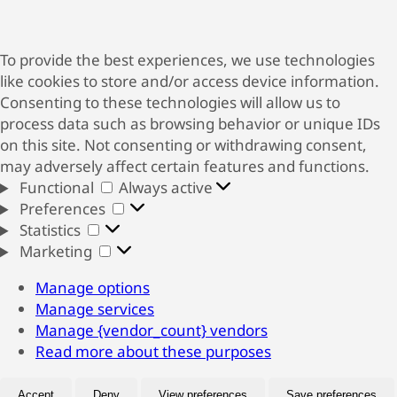
To provide the best experiences, we use technologies
like cookies to store and/or access device information.
Consenting to these technologies will allow us to
process data such as browsing behavior or unique IDs
on this site. Not consenting or withdrawing consent,
may adversely affect certain features and functions.
Functional
Functional
Always active
Preferences
Preferences
Statistics
Statistics
Marketing
Marketing
Manage options
Manage services
Manage {vendor_count} vendors
Read more about these purposes
Accept
Deny
View preferences
Save preferences