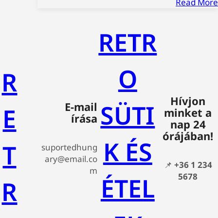
Read More
RETR
O
R
Hívjon
SÜTI
E-mail
E
minket a
írása
nap 24
órájában!
K ÉS
T
suportedhung
ary@email.co
📌
+36 1 234
m
5678
ÉTEL
R