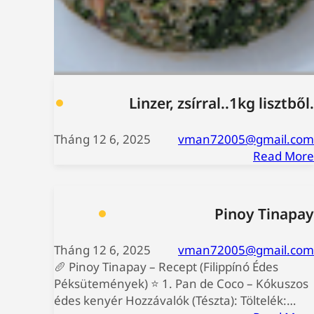
Linzer, zsírral..1kg lisztből.
Tháng 12 6, 2025
vman72005@gmail.com
Read More
Pinoy Tinapay
Tháng 12 6, 2025
vman72005@gmail.com
🥖 Pinoy Tinapay – Recept (Filippínó Édes
Péksütemények) ⭐ 1. Pan de Coco – Kókuszos
édes kenyér Hozzávalók (Tészta): Töltelék:…