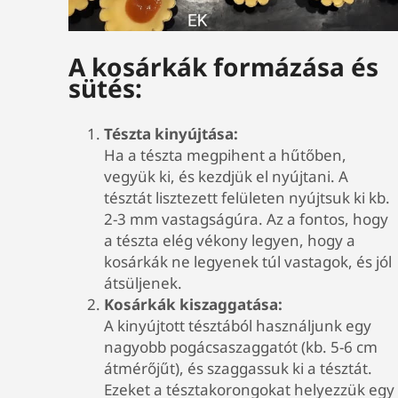
A kosárkák formázása és
sütés:
Tészta kinyújtása:
Ha a tészta megpihent a hűtőben,
vegyük ki, és kezdjük el nyújtani. A
tésztát lisztezett felületen nyújtsuk ki kb.
2-3 mm vastagságúra. Az a fontos, hogy
a tészta elég vékony legyen, hogy a
kosárkák ne legyenek túl vastagok, és jól
átsüljenek.
Kosárkák kiszaggatása:
A kinyújtott tésztából használjunk egy
nagyobb pogácsaszaggatót (kb. 5-6 cm
átmérőjűt), és szaggassuk ki a tésztát.
Ezeket a tésztakorongokat helyezzük egy