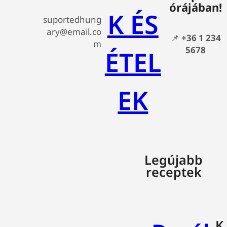
órájában!
K ÉS
suportedhung
ary@email.co
📌
+36 1 234
m
5678
ÉTEL
EK
Legújabb
receptek
K