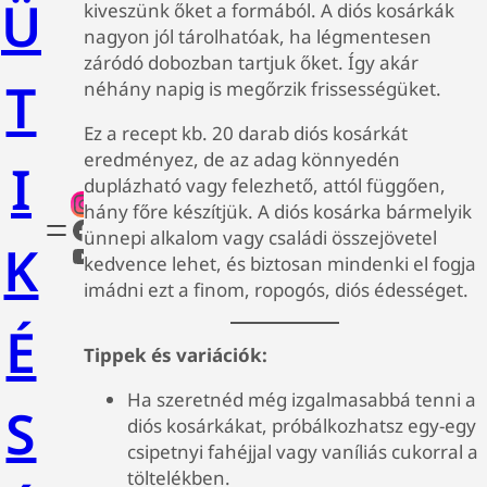
Ü
kiveszünk őket a formából. A diós kosárkák
nagyon jól tárolhatóak, ha légmentesen
záródó dobozban tartjuk őket. Így akár
T
néhány napig is megőrzik frissességüket.
Ez a recept kb. 20 darab diós kosárkát
eredményez, de az adag könnyedén
I
duplázható vagy felezhető, attól függően,
hány főre készítjük. A diós kosárka bármelyik
ünnepi alkalom vagy családi összejövetel
K
kedvence lehet, és biztosan mindenki el fogja
imádni ezt a finom, ropogós, diós édességet.
É
Tippek és variációk:
Ha szeretnéd még izgalmasabbá tenni a
S
diós kosárkákat, próbálkozhatsz egy-egy
csipetnyi fahéjjal vagy vaníliás cukorral a
töltelékben.