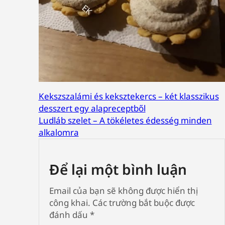
Kekszszalámi és keksztekercs – két klasszikus
desszert egy alapreceptből
Ludláb szelet – A tökéletes édesség minden
alkalomra
Để lại một bình luận
Email của bạn sẽ không được hiển thị
công khai.
Các trường bắt buộc được
đánh dấu
*