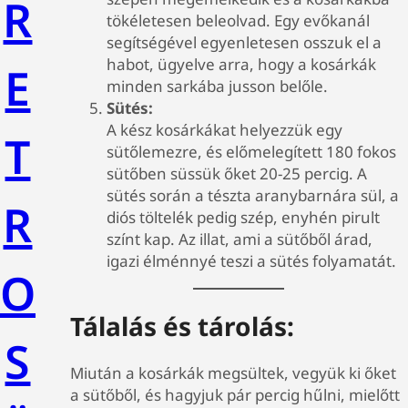
R
tökéletesen beleolvad. Egy evőkanál
segítségével egyenletesen osszuk el a
habot, ügyelve arra, hogy a kosárkák
E
minden sarkába jusson belőle.
Sütés:
A kész kosárkákat helyezzük egy
T
sütőlemezre, és előmelegített 180 fokos
sütőben süssük őket 20-25 percig. A
sütés során a tészta aranybarnára sül, a
R
diós töltelék pedig szép, enyhén pirult
színt kap. Az illat, ami a sütőből árad,
igazi élménnyé teszi a sütés folyamatát.
O
Tálalás és tárolás:
S
Miután a kosárkák megsültek, vegyük ki őket
a sütőből, és hagyjuk pár percig hűlni, mielőtt