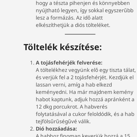
hogy a tészta pihenjen és könnyebben
nyújtható legyen, így sokkal egyszerűbb
lesz a formázás. Az idő alatt
elkészíthetjük a diós tölteléket.
Töltelék készítése:
A tojásfehérjék felverése:
A töltelékhez vegyünk elő egy tiszta tálat,
és verjük fel a 2 tojásfehérjét. Kezdjük el
lassan verni, amíg a hab elkezd
keményedni. Ha már majdnem kemény
habot kaptunk, adjuk hozzá apránként a
12 dkg porcukrot. A habverés
folytatásával a cukor feloldódik, és a hab
tejfölsűrűségűvé válik.
Dió hozzáadása:
A habhoz finoman keverjük hozzá a 15