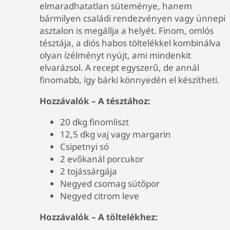
elmaradhatatlan süteménye, hanem
bármilyen családi rendezvényen vagy ünnepi
asztalon is megállja a helyét. Finom, omlós
tésztája, a diós habos töltelékkel kombinálva
olyan ízélményt nyújt, ami mindenkit
elvarázsol. A recept egyszerű, de annál
finomabb, így bárki könnyedén el készítheti.
Hozzávalók – A tésztához:
20 dkg finomliszt
12,5 dkg vaj vagy margarin
Csipetnyi só
2 evőkanál porcukor
2 tojássárgája
Negyed csomag sütőpor
Negyed citrom leve
Hozzávalók – A töltelékhez: