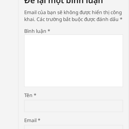
Email của bạn sẽ không được hiển thị công
khai.
Các trường bắt buộc được đánh dấu
*
Bình luận
*
Tên
*
Email
*