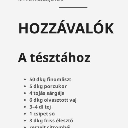
HOZZÁVALÓK
A tésztához
50 dkg finomliszt
5 dkg porcukor
4 tojás sárgája
6 dkg olvasztott vaj
3–4 dl tej
1 csipet só
3 dkg friss élesztő
reszelt citromhéj