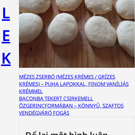
L
E
K
MÉZES ZSERBÓ (MÉZES KRÉMES / GRÍZES
KRÉMES) – PUHA LAPOKKAL, FINOM VANÍLIÁS
KRÉMMEL
BACONBA TEKERT CSIRKEMELL
ŐZGERINCFORMÁBAN – KÖNNYŰ, SZAFTOS
VENDÉGVÁRÓ FOGÁS
Để lại một bình luận