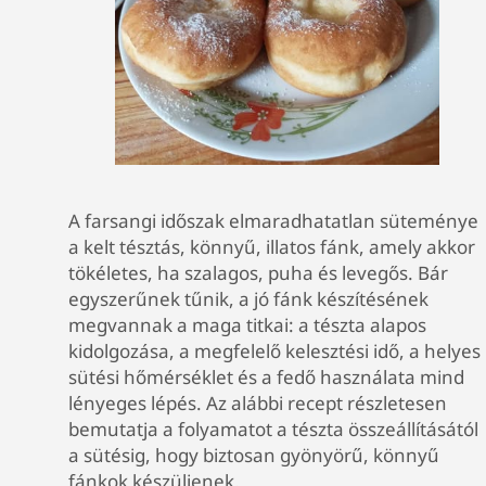
A farsangi időszak elmaradhatatlan süteménye
a kelt tésztás, könnyű, illatos fánk, amely akkor
tökéletes, ha szalagos, puha és levegős. Bár
egyszerűnek tűnik, a jó fánk készítésének
megvannak a maga titkai: a tészta alapos
kidolgozása, a megfelelő kelesztési idő, a helyes
sütési hőmérséklet és a fedő használata mind
lényeges lépés. Az alábbi recept részletesen
bemutatja a folyamatot a tészta összeállításától
a sütésig, hogy biztosan gyönyörű, könnyű
fánkok készüljenek.