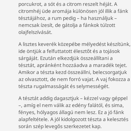
porcukrot, a sót és a citrom reszelt héját. A
citromhéj üde aromája különösen jól illik a fánk
tésztájához, a rum pedig – ha használjuk –
nemcsak ízesít, de gátolja a fánkok túlzott
olajfelszívását.
A lisztes keverék közepébe mélyedést készítünk,
ide öntjük a felfuttatott élesztőt és a tojások
sárgáját. Ezután elkezdjük összeállítani a
tésztát, apránként hozzáadva a maradék tejet.
Amikor a tészta kezd összeállni, belecsorgatjuk
az olvasztott, de nem forró vajat. A vaj fokozza a
tészta rugalmasságát és selymességét.
A tésztát addig dagasztjuk – kézzel vagy géppel
–, amíg el nem válik az edény falától, és sima,
fényes, hólyagos állagú nem lesz. Ez a jó fánk
alapfeltétele. A jól kidolgozott tészta a kelesztés
során szép levegős szerkezetet kap.