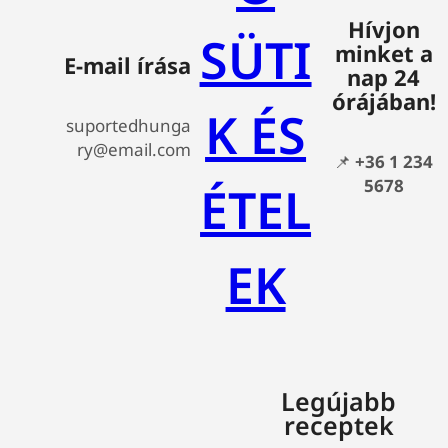
Hívjon
SÜTI
minket a
E-mail írása
nap 24
órájában!
K ÉS
suportedhunga
ry@email.com
📌
+36 1 234
5678
ÉTEL
EK
Legújabb
receptek