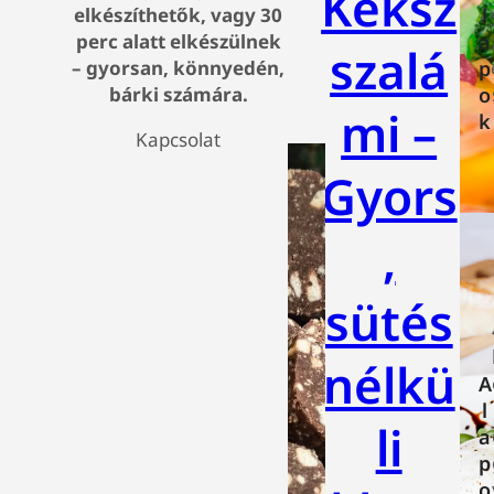
Keksz
l
elkészíthetők, vagy 30
a
perc alatt elkészülnek
szalá
p
– gyorsan, könnyedén,
o
bárki számára.
mi –
k
Kapcsolat
Gyors
,
sütés
nélkü
A
l
li
a
p
o