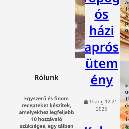
a
ós
l
a
p
házi
o
k
aprós
ütem
ény
Rólunk
s
ü
t
Egyszerű és finom
Tháng 12 21,
é
recepteket készítek,
2025
s
amelyekhez legfeljebb
i
10 hozzávaló
a
szükséges, egy tálban