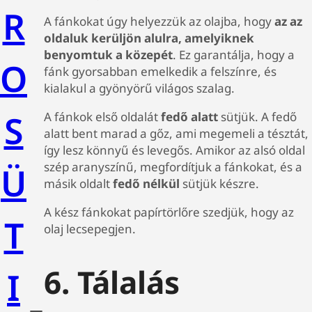
R
A fánkokat úgy helyezzük az olajba, hogy
az az
oldaluk kerüljön alulra, amelyiknek
benyomtuk a közepét
. Ez garantálja, hogy a
O
fánk gyorsabban emelkedik a felszínre, és
kialakul a gyönyörű világos szalag.
S
A fánkok első oldalát
fedő alatt
sütjük. A fedő
alatt bent marad a gőz, ami megemeli a tésztát,
így lesz könnyű és levegős. Amikor az alsó oldal
szép aranyszínű, megfordítjuk a fánkokat, és a
Ü
másik oldalt
fedő nélkül
sütjük készre.
A kész fánkokat papírtörlőre szedjük, hogy az
T
olaj lecsepegjen.
6. Tálalás
I