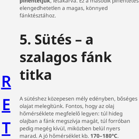
pihentetjük
, letakarva. Ez a második pihentetés
elengedhetetlen a magas, könnyed
fánktésztához.
5. Sütés – a
szalagos fánk
titka
R
E
A sütéshez közepesen mély edényben, bőséges
olajat melegítünk. Fontos, hogy az olaj
hőmérséklete megfelelő legyen: túl hideg
T
olajban a fánk megszívja magát, túl forróban
pedig megég kívül, miközben belül nyers
marad. A jó hőmérséklet kb.
170–180°C
.