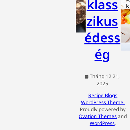
klass
k
zikus
édess
ég
Tháng 12 21,
2025
Recipe Blogs
WordPress Theme.
Proudly powered by
Ovation Themes
and
WordPress
.