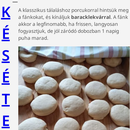
K
A klasszikus tálaláshoz porcukorral hintsük meg
a fánkokat, és kínáljuk
baracklekvárral
. A fánk
akkor a legfinomabb, ha frissen, langyosan
É
fogyasztjuk, de jól záródó dobozban 1 napig
puha marad.
S
É
T
E