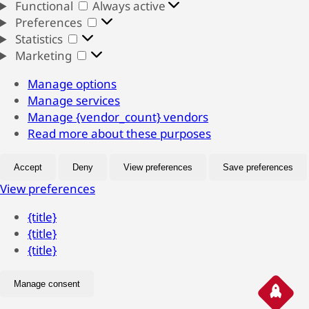
Functional
Functional
Always active
Preferences
Preferences
Statistics
Statistics
Marketing
Marketing
Manage options
Manage services
Manage {vendor_count} vendors
Read more about these purposes
Accept
Deny
View preferences
Save preferences
View preferences
{title}
{title}
{title}
Manage consent