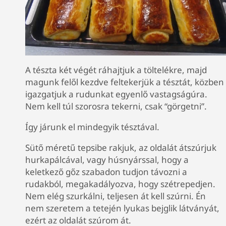
A tészta két végét ráhajtjuk a töltelékre, majd
magunk felől kezdve feltekerjük a tésztát, közben
igazgatjuk a rudunkat egyenlő vastagságúra.
Nem kell túl szorosra tekerni, csak “görgetni”.
Így járunk el mindegyik tésztával.
Sütő méretű tepsibe rakjuk, az oldalát átszúrjuk
hurkapálcával, vagy húsnyárssal, hogy a
keletkező gőz szabadon tudjon távozni a
rudakból, megakadályozva, hogy szétrepedjen.
Nem elég szurkálni, teljesen át kell szúrni. Én
nem szeretem a tetején lyukas bejglik látványát,
ezért az oldalát szúrom át.