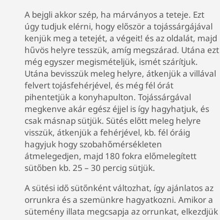
A bejgli akkor szép, ha márványos a teteje. Ezt
úgy tudjuk elérni, hogy először a tojássárgájával
kenjük meg a tetejét, a végeit! és az oldalát, majd
hűvös helyre tesszük, amíg megszárad. Utána ezt
még egyszer megismételjük, ismét szárítjuk.
Utána bevisszük meleg helyre, átkenjük a villával
felvert tojásfehérjével, és még fél órát
pihentetjük a konyhapulton. Tojássárgával
megkenve akár egész éjjel is így hagyhatjuk, és
csak másnap sütjük. Sütés előtt meleg helyre
visszük, átkenjük a fehérjével, kb. fél óráig
hagyjuk hogy szobahőmérsékleten
átmelegedjen, majd 180 fokra előmelegített
sütőben kb. 25 – 30 percig sütjük.
A sütési idő sütőnként változhat, így ajánlatos az
orrunkra és a szemünkre hagyatkozni. Amikor a
sütemény illata megcsapja az orrunkat, elkezdjük