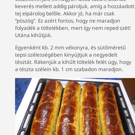
keverés mellett addig pároljuk, amíg a hozzáadott
tej elpárolog belőle. Akkor jó, ha már csak
“pöszög”. Ez azért fontos, hogy ne maradjon
folyadék a töltelékben, mert így nem reped szét!
Utána kihűtjük.
Egyenként kb. 2 mm vékonyra, és sütőméretű
tepsi szélességében kinyújtjuk a negyedelt
tésztát. Rákenjük a kihűlt töltelék felét úgy, hogy
a tészta szélein kb. 1 cm szabadon maradjon.