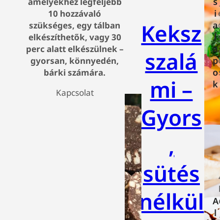
s
amelyekhez legfeljebb
i
10 hozzávaló
Keksz
a
szükséges, egy tálban
l
elkészíthetők, vagy 30
a
perc alatt elkészülnek –
szalá
p
gyorsan, könnyedén,
o
bárki számára.
mi –
k
Kapcsolat
Gyors
,
sütés
nélkül
A
l