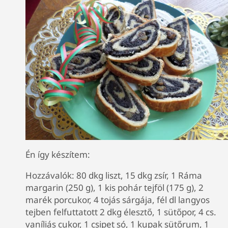
Én így készítem:
Hozzávalók: 80 dkg liszt, 15 dkg zsír, 1 Ráma
margarin (250 g), 1 kis pohár tejföl (175 g), 2
marék porcukor, 4 tojás sárgája, fél dl langyos
tejben felfuttatott 2 dkg élesztő, 1 sütőpor, 4 cs.
vaníliás cukor, 1 csipet só, 1 kupak sütőrum, 1