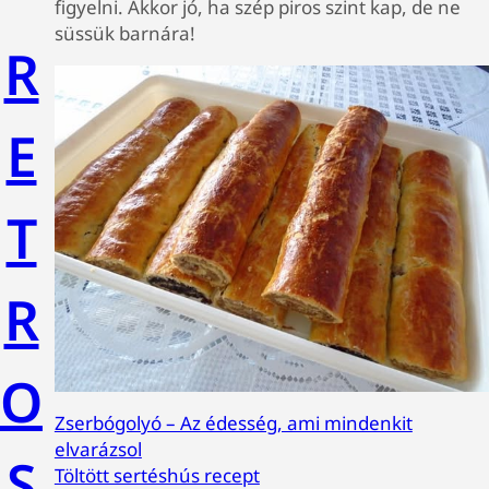
figyelni. Akkor jó, ha szép piros szint kap, de ne
süssük barnára!
R
E
T
R
O
Zserbógolyó – Az édesség, ami mindenkit
elvarázsol
S
Töltött sertéshús recept