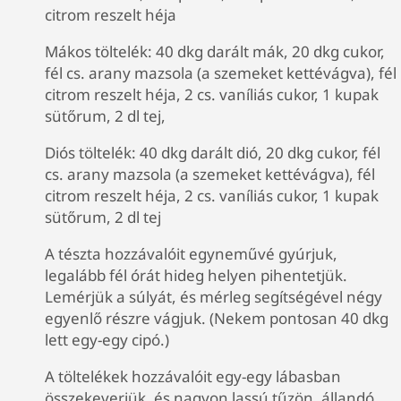
citrom reszelt héja
Mákos töltelék: 40 dkg darált mák, 20 dkg cukor,
fél cs. arany mazsola (a szemeket kettévágva), fél
citrom reszelt héja, 2 cs. vaníliás cukor, 1 kupak
sütőrum, 2 dl tej,
Diós töltelék: 40 dkg darált dió, 20 dkg cukor, fél
cs. arany mazsola (a szemeket kettévágva), fél
citrom reszelt héja, 2 cs. vaníliás cukor, 1 kupak
sütőrum, 2 dl tej
A tészta hozzávalóit egyneművé gyúrjuk,
legalább fél órát hideg helyen pihentetjük.
Lemérjük a súlyát, és mérleg segítségével négy
egyenlő részre vágjuk. (Nekem pontosan 40 dkg
lett egy-egy cipó.)
A töltelékek hozzávalóit egy-egy lábasban
összekeverjük, és nagyon lassú tűzön, állandó