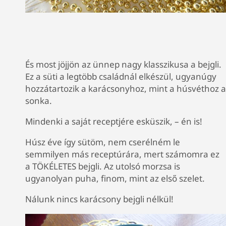
És most jöjjön az ünnep nagy klasszikusa a bejgli.
Ez a süti a legtöbb családnál elkészül, ugyanúgy
hozzátartozik a karácsonyhoz, mint
a húsvéthoz a
sonka.
Mindenki a saját receptjére esküszik, – én is!
Húsz éve így sütöm, nem cserélném le
semmilyen más receptúrára, mert számomra ez
a TÖKÉLETES bejgli. Az utolsó morzsa is
ugyanolyan puha, finom, mint az első szelet.
Nálunk nincs karácsony bejgli nélkül!