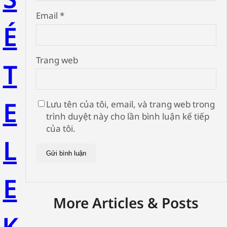
Email
*
É
Trang web
T
E
Lưu tên của tôi, email, và trang web trong
trình duyệt này cho lần bình luận kế tiếp
của tôi.
L
E
More Articles & Posts
K