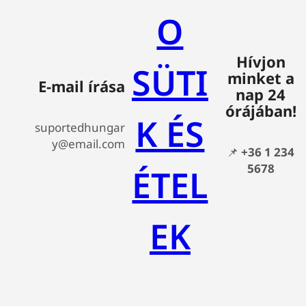
O
Hívjon
SÜTI
minket a
E-mail írása
nap 24
órájában!
K ÉS
suportedhungar
y@email.com
📌
+36 1 234
5678
ÉTEL
EK