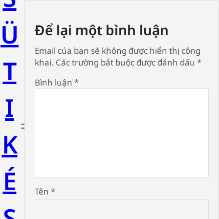
Ü
Để lại một bình luận
Email của bạn sẽ không được hiển thị công
T
khai.
Các trường bắt buộc được đánh dấu
*
Bình luận
*
I
K
É
Tên
*
S