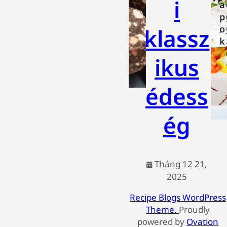
i
a
p
o
klassz
k
ikus
édess
ég
Tháng 12 21,
2025
Recipe Blogs WordPress
Theme.
Proudly
powered by
Ovation